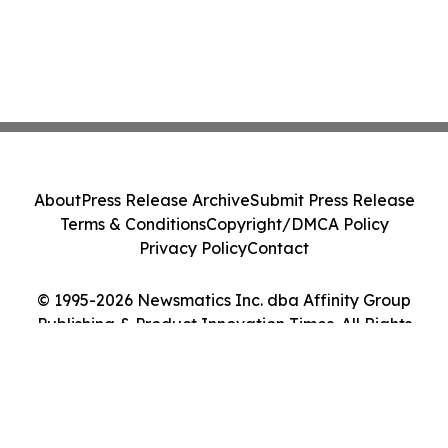
About
Press Release Archive
Submit Press Release
Terms & Conditions
Copyright/DMCA Policy
Privacy Policy
Contact
© 1995-2026 Newsmatics Inc. dba Affinity Group
Publishing & Product Innovation Times. All Rights
Reserved.
Cookie Settings / Your Privacy Choices